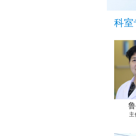
科室
鲁
主