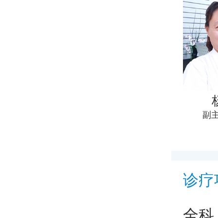
副
诊疗
全科