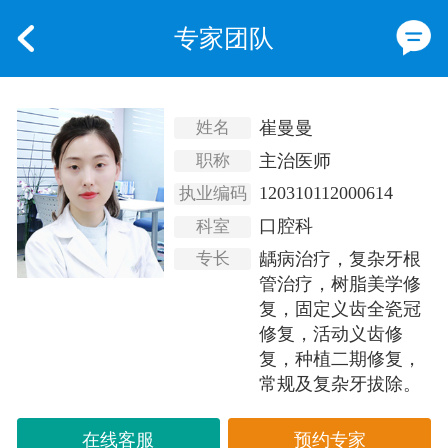
专家团队
崔曼曼
姓名
主治医师
职称
120310112000614
执业编码
口腔科
科室
龋病治疗，复杂牙根
专长
管治疗，树脂美学修
复，固定义齿全瓷冠
修复，活动义齿修
复，种植二期修复，
常规及复杂牙拔除。
在线客服
预约专家